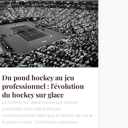
Du pond hockey au jeu
professionnel : l'évolution
du hockey sur glace
Le hockey sur glace trouve ses racines
profondes dans des pratiques
communautaires telles que le hockey de rue et
le pond hockey. Ces formes improvisé...