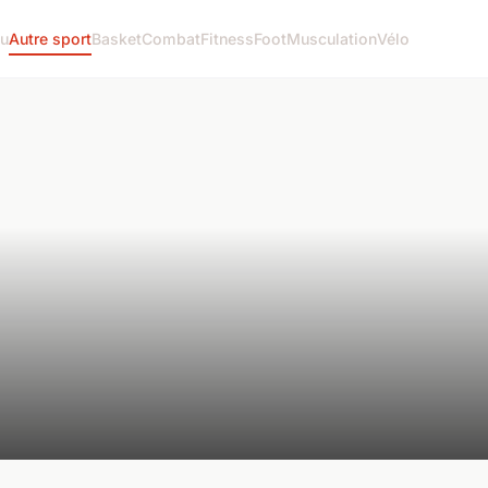
u
Autre sport
Basket
Combat
Fitness
Foot
Musculation
Vélo