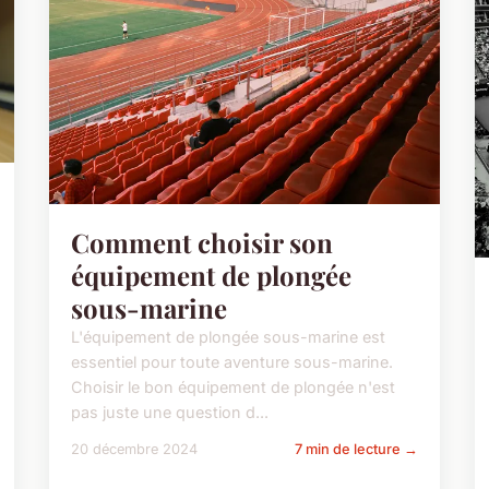
Comment choisir son
équipement de plongée
sous-marine
L'équipement de plongée sous-marine est
essentiel pour toute aventure sous-marine.
Choisir le bon équipement de plongée n'est
pas juste une question d...
20 décembre 2024
7 min de lecture →