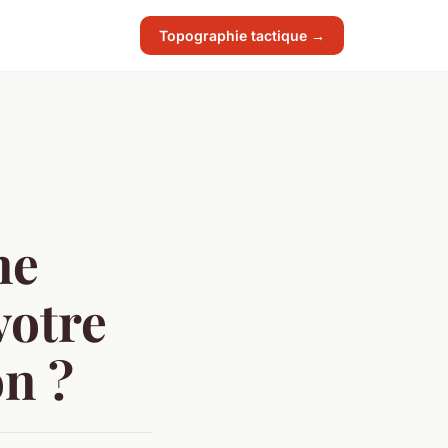
Topographie tactique →
ne
votre
on ?