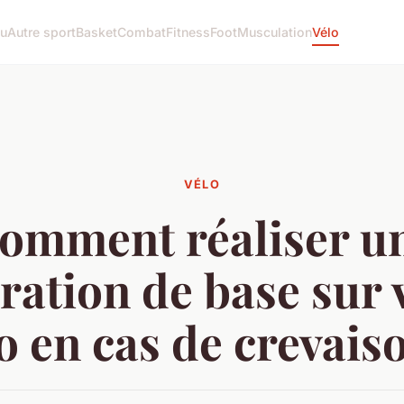
u
Autre sport
Basket
Combat
Fitness
Foot
Musculation
Vélo
VÉLO
omment réaliser u
ration de base sur 
o en cas de crevais