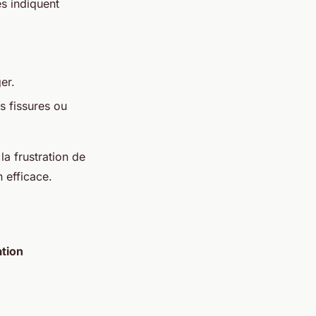
s indiquent
er.
s fissures ou
la frustration de
n efficace.
ation