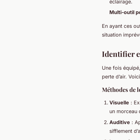
éclairage.
Multi-outil 
En ayant ces out
situation imprév
Identifier 
Une fois équipé,
perte d’air. Voi
Méthodes de l
Visuelle
: Ex
un morceau 
Auditive
: Ap
sifflement d’a