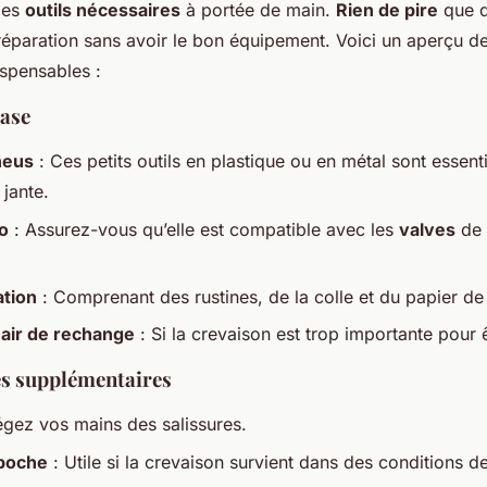
les
outils nécessaires
à portée de main.
Rien de pire
que d
réparation sans avoir le bon équipement. Voici un aperçu d
ispensables :
base
neus
: Ces petits outils en plastique ou en métal sont essenti
 jante.
o
: Assurez-vous qu’elle est compatible avec les
valves
de 
ation
: Comprenant des rustines, de la colle et du papier de
air de rechange
: Si la crevaison est trop importante pour 
es supplémentaires
égez vos mains des salissures.
poche
: Utile si la crevaison survient dans des conditions de