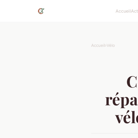
Accueil
Act
Accueil
›
Vélo
C
répa
vél