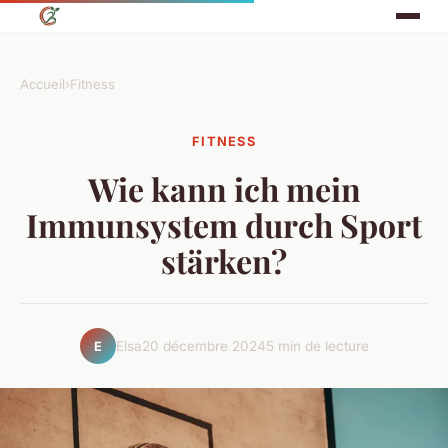
Accueil
›
Fitness
FITNESS
Wie kann ich mein
Immunsystem durch Sport
stärken?
Elsa
20 décembre 2024
5 min de lecture
E